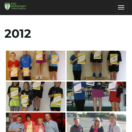
S
2012
c
h
a
l