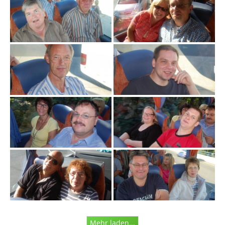
n
u
m
Mehr laden...