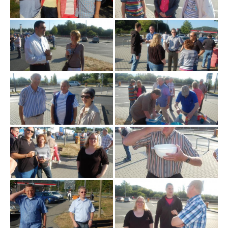
t
e
N
a
v