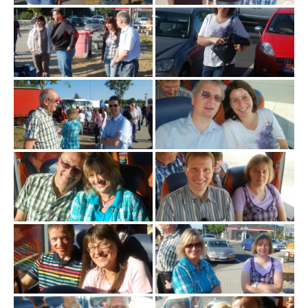
i
g
a
t
i
o