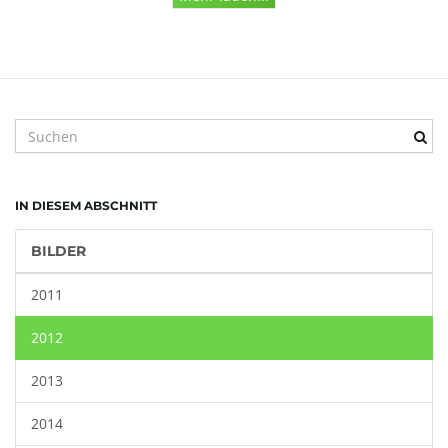
S
u
c
h
IN DIESEM ABSCHNITT
b
e
BILDER
g
r
2011
i
f
2012
f
.
2013
.
.
2014