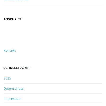
ANSCHRIFT
TTC Ockstadt e.V.
Christoph Herrmann
Ritterstraße 2
61169 Friedberg-Ockstadt
Kontakt
SCHNELLZUGRIFF
2025
Datenschutz
Impressum