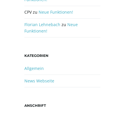
CPV
zu
Neue Funktionen!
Florian Lehnebach
zu
Neue
Funktionen!
KATEGORIEN
Allgemein
News Webseite
ANSCHRIFT
TTC Ockstadt e.V.
Christoph Herrmann
Ritterstraße 2