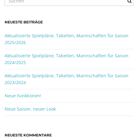
i
u
c
h
NEUESTE BEITRÄGE
b
g
e
Aktualisierte Spielpläne, Tabellen, Mannschaften für Saison
g
2025/2026
r
i
Aktualisierte Spielpläne, Tabellen, Mannschaften für Saison
a
f
2024/2025
f
.
Aktualisierte Spielpläne, Tabellen, Mannschaften für Saison
.
2023/2024
t
.
Neue Funktionen!
Neue Saison, neuer Look
i
o
NEUESTE KOMMENTARE