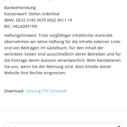
Bankverbindung
t
Kassenwart: Stefan Inderthal
IBAN: DE32 5185 0079 0062 0011 19
BIC: HELADEF1FRI
e
Haftungshinweis: Trotz sorgfältiger inhaltlicher Kontrolle
übernehmen wir keine Haftung für die Inhalte externer Links
und von Beiträgen im Gästebuch. Für den Inhalt der
verlinkten Seiten sind ausschließlich deren Betreiber und für
N
die Einträge deren Autoren verantwortlich. Bitte kontaktieren
Sie uns, wenn Sie der Meinung sind, dass Inhalte dieser
Website Ihre Rechte eingrenzen.
a
Download:
Satzung TTC Ockstadt
v
S