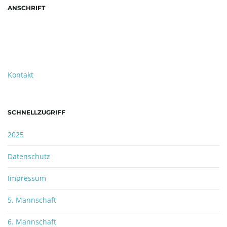
ANSCHRIFT
TTC Ockstadt e.V.
Christoph Herrmann
Ritterstraße 2
61169 Friedberg-Ockstadt
Kontakt
SCHNELLZUGRIFF
2025
Datenschutz
Impressum
5. Mannschaft
6. Mannschaft